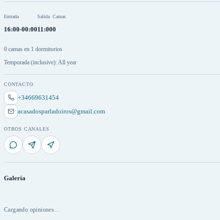
Entrada
Salida
Camas
16:00-00:00
11:00
0
0 camas en 1 dormitorios
Temporada (inclusive): All year
CONTACTO
+34669631454
acasadosparladoiros@gmail.com
OTROS CANALES
Galería
Cargando opiniones…