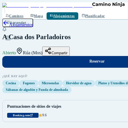
Reservar
Guardar
Caminos
Mapa
Alojamientos
Planificador
Aprender
Alojamientos
A Casa dos Parladoiros
Abierto
Rúa (Mos)
Compartir
Reservar
¿QUÉ HAY AQUÍ?
Cocina
Fogones
Microondas
Hervidor de agua
Platos y Utensilios d
Sábanas de algodón y Funda de almohada
Puntuaciones de sitios de viajes
9.6
Booking.com