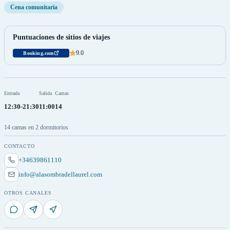
Cena comunitaria
Puntuaciones de sitios de viajes
9.0
Booking.com
Entrada
Salida
Camas
12:30-21:30
11:00
14
14 camas en 2 dormitorios
CONTACTO
+34639861110
info@alasombradellaurel.com
OTROS CANALES