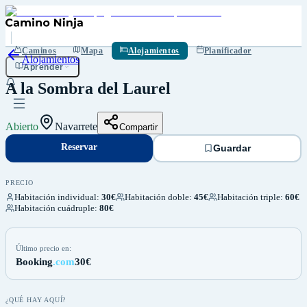
Reservar
Guardar
Caminos
Mapa
Alojamientos
Planificador
Alojamientos
Aprender
A la Sombra del Laurel
Abierto
Navarrete
Compartir
Reservar
Guardar
PRECIO
Habitación individual
:
30€
Habitación doble
:
45€
Habitación triple
:
60€
Habitación cuádruple
:
80€
Último precio en:
Booking
.com
30€
¿QUÉ HAY AQUÍ?