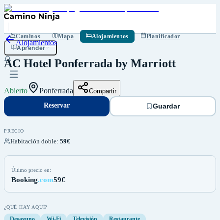
Reservar
Guardar
Caminos
Mapa
Alojamientos
Planificador
Alojamientos
Aprender
AC Hotel Ponferrada by Marriott
Abierto
Ponferrada
Compartir
Reservar
Guardar
PRECIO
Habitación doble
:
59€
Último precio en:
Booking
.com
59€
¿QUÉ HAY AQUÍ?
Desayuno
Wi-Fi
Televisión
Restaurante