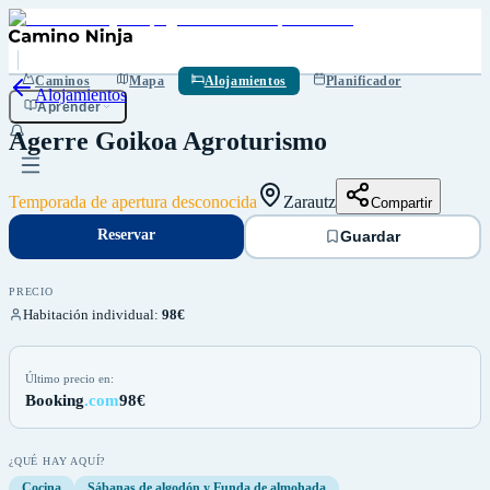
Reservar
Guardar
Caminos
Mapa
Alojamientos
Planificador
Alojamientos
Aprender
Agerre Goikoa Agroturismo
Temporada de apertura desconocida
Zarautz
Compartir
Reservar
Guardar
PRECIO
Habitación individual
:
98€
Último precio en:
Booking
.com
98€
¿QUÉ HAY AQUÍ?
Cocina
Sábanas de algodón y Funda de almohada