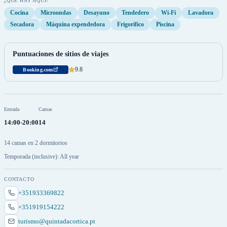
¿QUÉ HAY AQUÍ?
Cocina
Microondas
Desayuno
Tendedero
Wi-Fi
Lavadora
Secadora
Máquina expendedora
Frigorífico
Piscina
Puntuaciones de sitios de viajes
9.8
Booking.com
Entrada
Camas
14:00-20:00
14
14 camas en 2 dormitorios
Temporada (inclusive): All year
CONTACTO
+351933369822
+351919154222
turismo@quintadacortica.pt