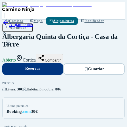
Reservar
Guardar
Caminos
Mapa
Alojamientos
Planificador
Alojamientos
Aprender
Albergaria Quinta da Cortiça - Casa da
Torre
Abierto
Cortiça
Compartir
Reservar
Guardar
PRECIO
Litera
:
30€
Habitación doble
:
80€
Último precio en:
Booking
.com
30€