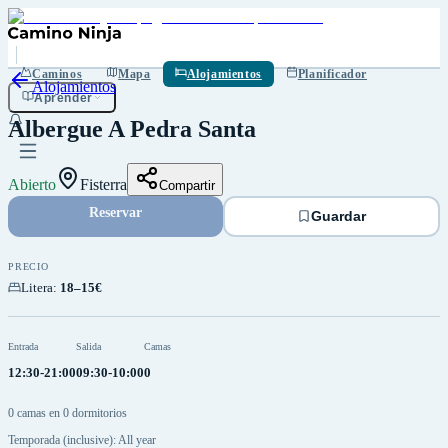
Guardar
Caminos
Mapa
Alojamientos
Planificador
Alojamientos
Aprender
Albergue A Pedra Santa
Abierto
Fisterra
Compartir
Reservar
Guardar
PRECIO
Litera
:
18–15€
Entrada
Salida
Camas
12:30-21:00
09:30-10:00
0
0 camas en 0 dormitorios
Temporada (inclusive): All year