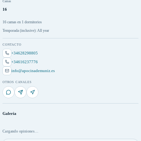
Camas
16
16 camas en 1 dormitorios
Temporada (inclusive): All year
CONTACTO
+34628298805
+34616237776
info@apocinademuniz.es
OTROS CANALES
Galería
Cargando opiniones…