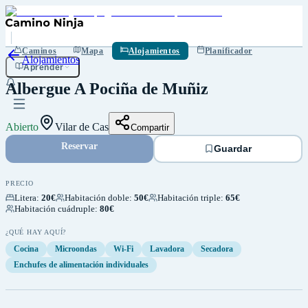
Guardar
Caminos
Mapa
Alojamientos
Planificador
Alojamientos
Aprender
Albergue A Pociña de Muñiz
Abierto
Vilar de Cas
Compartir
Reservar
Guardar
PRECIO
Litera
:
20€
Habitación doble
:
50€
Habitación triple
:
65€
Habitación cuádruple
:
80€
¿QUÉ HAY AQUÍ?
Cocina
Microondas
Wi-Fi
Lavadora
Secadora
Enchufes de alimentación individuales