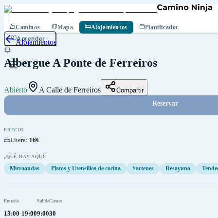
Guardar
Caminos
Mapa
Alojamientos
Planificador
Aprender
Alojamientos
Albergue A Ponte de Ferreiros
Abierto
A Calle de Ferreiros
Compartir
Reservar
PRECIO
Litera
:
16€
¿QUÉ HAY AQUÍ?
Microondas
Platos y Utensilios de cocina
Sartenes
Desayuno
Tende
Entrada
Salida
Camas
13:00-19:00
9:00
30