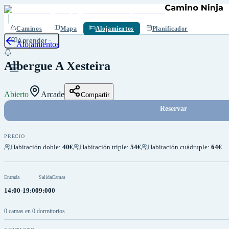
Guardar
Caminos
Mapa
Alojamientos
Planificador
Aprender
Alojamientos
Albergue A Xesteira
Abierto
Arcade
Compartir
Reservar
PRECIO
Habitación doble
:
40€
Habitación triple
:
54€
Habitación cuádruple
:
64€
Entrada
Salida
Camas
14:00-19:00
9:00
0
0 camas en 0 dormitorios