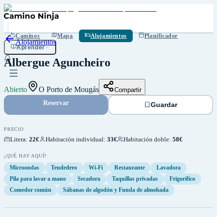
Guardar
Caminos
Mapa
Alojamientos
Planificador
Alojamientos
Aprender
Albergue Aguncheiro
Abierto
O Porto de Mougás
Compartir
Reservar
Guardar
PRECIO
Litera
:
22€
Habitación individual
:
33€
Habitación doble
:
58€
¿QUÉ HAY AQUÍ?
Microondas
Tendedero
Wi-Fi
Restaurante
Lavadora
Pila para lavar a mano
Secadora
Taquillas privadas
Frigorífico
Comedor común
Sábanas de algodón y Funda de almohada