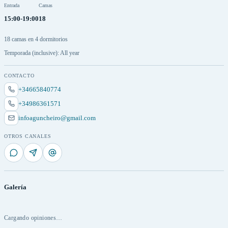
Entrada
Camas
15:00-19:00
18
18 camas en 4 dormitorios
Temporada (inclusive): All year
CONTACTO
+34665840774
+34986361571
infoaguncheiro@gmail.com
OTROS CANALES
Galería
Cargando opiniones…