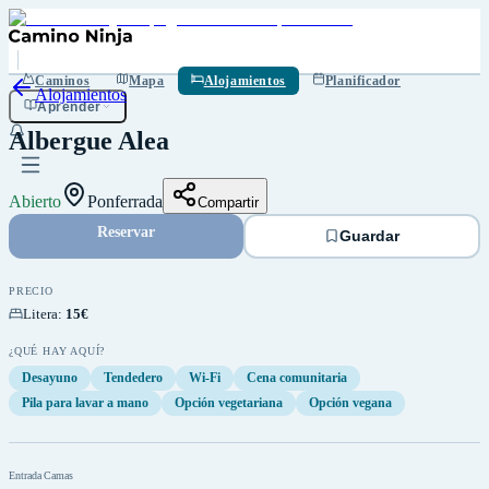
Guardar
Caminos
Mapa
Alojamientos
Planificador
Alojamientos
Aprender
Albergue Alea
Abierto
Ponferrada
Compartir
Reservar
Guardar
PRECIO
Litera
:
15€
¿QUÉ HAY AQUÍ?
Desayuno
Tendedero
Wi-Fi
Cena comunitaria
Pila para lavar a mano
Opción vegetariana
Opción vegana
Entrada
Camas