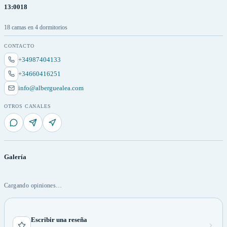
13:00
18
18 camas en 4 dormitorios
CONTACTO
+34987404133
+34660416251
info@alberguealea.com
OTROS CANALES
Galería
Cargando opiniones…
Escribir una reseña