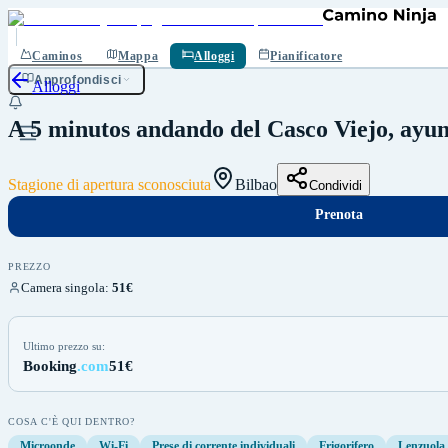
Prenota
Salva
Caminos
Mappa
Alloggi
Pianificatore
Approfondisci
Alloggi
A 5 minutos andando del Casco Viejo, ayun
Stagione di apertura sconosciuta
Bilbao
Condividi
Prenota
PREZZO
Camera singola
:
51€
Ultimo prezzo su:
Booking
.com
51€
COSA C'È QUI DENTRO?
Microonde
Wi-Fi
Prese di corrente individuali
Frigorifero
Lenzuola 