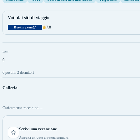
Voti dai siti di viaggio
7.8
Booking.com
Letti
0
0 posti in 2 dormitori
Galleria
Caricamento recensioni…
Scrivi una recensione
Assegna un voto a questa struttura