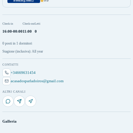
9.6
Booking.com
Check-in
Check-out
Letti
16:00-00:00
11:00
0
0 posti in 1 dormitori
Stagione (inclusiva): All year
CONTATTI
+34669631454
acasadosparladoiros@gmail.com
ALTRI CANALI
Galleria