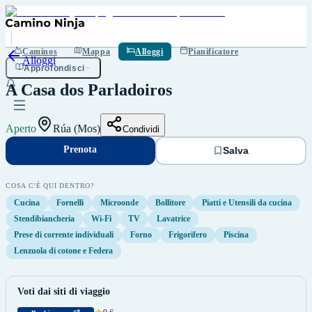
Prenota
Salva
Caminos
Mappa
Alloggi
Pianificatore
Alloggi
Approfondisci
A Casa dos Parladoiros
Aperto
Rúa (Mos)
Condividi
Prenota
Salva
COSA C'È QUI DENTRO?
Cucina
Fornelli
Microonde
Bollitore
Piatti e Utensili da cucina
Stendibiancheria
Wi-Fi
TV
Lavatrice
Prese di corrente individuali
Forno
Frigorifero
Piscina
Lenzuola di cotone e Federa
Voti dai siti di viaggio