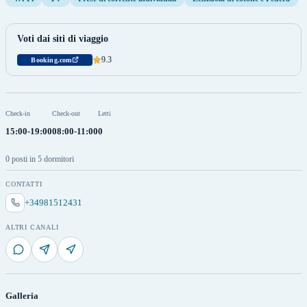
Voti dai siti di viaggio
9.3
Booking.com
Check-in
Check-out
Letti
15:00-19:00
08:00-11:00
0
0 posti in 5 dormitori
CONTATTI
+34981512431
ALTRI CANALI
Galleria