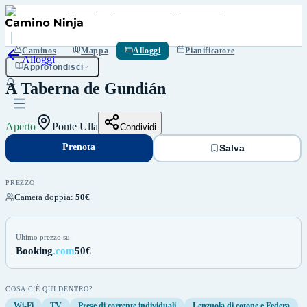
Prenota
Salva
Caminos
Mappa
Alloggi
Pianificatore
Alloggi
Approfondisci
A Taberna de Gundián
Aperto
Ponte Ulla
Condividi
Prenota
Salva
PREZZO
Camera doppia
:
50€
Ultimo prezzo su:
Booking
.com
50€
COSA C'È QUI DENTRO?
Wi-Fi
TV
Prese di corrente individuali
Lenzuola di cotone e Federa