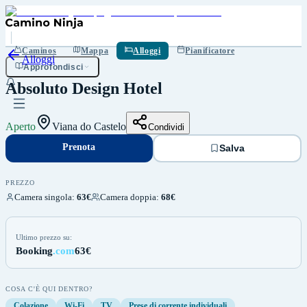
Prenota
Salva
Caminos
Mappa
Alloggi
Pianificatore
Alloggi
Approfondisci
Absoluto Design Hotel
Aperto
Viana do Castelo
Condividi
Prenota
Salva
PREZZO
Camera singola
:
63€
Camera doppia
:
68€
Ultimo prezzo su:
Booking
.com
63€
COSA C'È QUI DENTRO?
Colazione
Wi-Fi
TV
Prese di corrente individuali