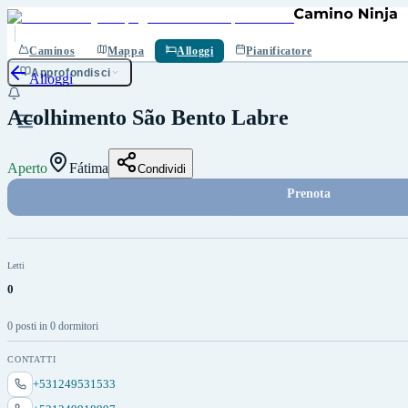
Salva
Caminos
Mappa
Alloggi
Pianificatore
Approfondisci
Alloggi
Acolhimento São Bento Labre
Aperto
Fátima
Condividi
Prenota
Letti
0
0 posti in 0 dormitori
CONTATTI
+531249531533