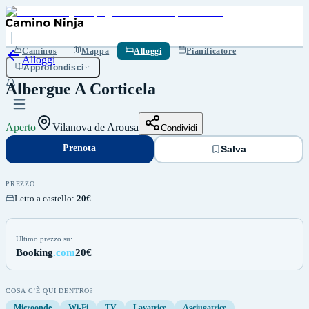
Prenota
Salva
Caminos
Mappa
Alloggi
Pianificatore
Alloggi
Approfondisci
Albergue A Corticela
Aperto
Vilanova de Arousa
Condividi
Prenota
Salva
PREZZO
Letto a castello
:
20€
Ultimo prezzo su:
Booking
.com
20€
COSA C'È QUI DENTRO?
Microonde
Wi-Fi
TV
Lavatrice
Asciugatrice