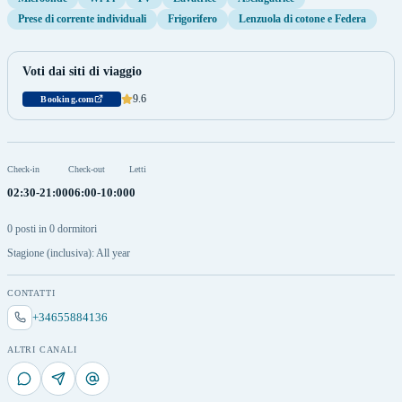
Prese di corrente individuali
Frigorifero
Lenzuola di cotone e Federa
Voti dai siti di viaggio
9.6
Booking.com
Check-in
Check-out
Letti
02:30-21:00
06:00-10:00
0
0 posti in 0 dormitori
Stagione (inclusiva): All year
CONTATTI
+34655884136
ALTRI CANALI