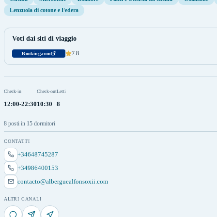
Lenzuola di cotone e Federa
Voti dai siti di viaggio
7.8
Booking.com
Check-in
Check-out
Letti
12:00-22:30
10:30
8
8 posti in 15 dormitori
CONTATTI
+34648745287
+34986400153
contacto@alberguealfonsoxii.com
ALTRI CANALI