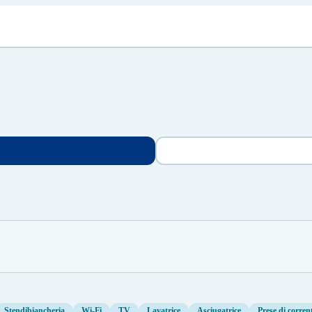
Stendibiancheria
Wi-Fi
TV
Lavatrice
Asciugatrice
Prese di corren