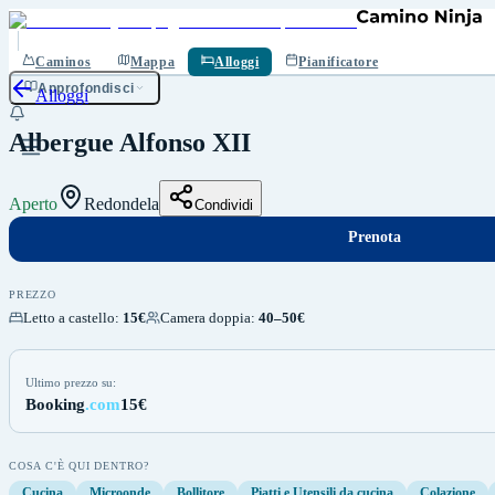
Prenota
Salva
Caminos
Mappa
Alloggi
Pianificatore
Approfondisci
Alloggi
Albergue Alfonso XII
Aperto
Redondela
Condividi
Prenota
PREZZO
Letto a castello
:
15€
Camera doppia
:
40–50€
Ultimo prezzo su:
Booking
.com
15€
COSA C'È QUI DENTRO?
Cucina
Microonde
Bollitore
Piatti e Utensili da cucina
Colazione