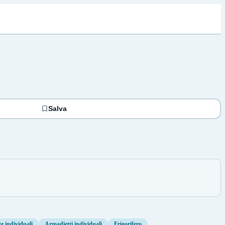
Salva
te individuali
Armadietti individuali
Frigorifero