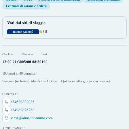
Lenzuola di cotone e Federa
Voti dai siti di viaggio
8.8
Booking.com
Check-in
Check-out
Letti
12:00-21:30
05:00-08:30
100
100 posti in 40 dormitori
Stagione (inclusiva): March 1 to October 31 (other months groups can reserve)
CONTATTI
+34629822036
+34982876768
sarria@almadocamino.com
ALTRI CANALI