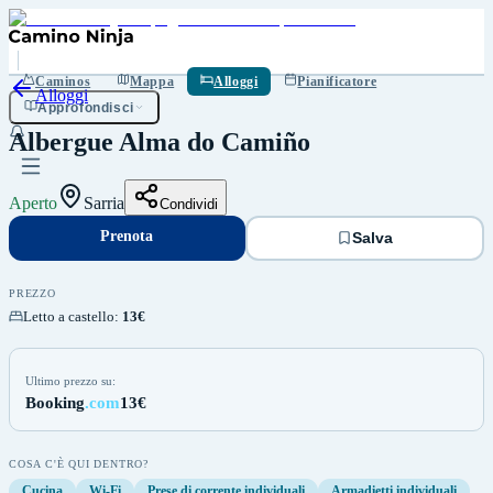
Prenota
Salva
Caminos
Mappa
Alloggi
Pianificatore
Alloggi
Approfondisci
Albergue Alma do Camiño
Aperto
Sarria
Condividi
Prenota
Salva
PREZZO
Letto a castello
:
13€
Ultimo prezzo su:
Booking
.com
13€
COSA C'È QUI DENTRO?
Cucina
Wi-Fi
Prese di corrente individuali
Armadietti individuali