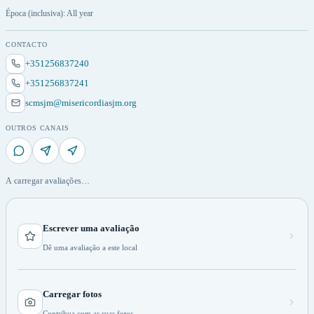
Época (inclusiva): All year
CONTACTO
+351256837240
+351256837241
scmsjm@misericordiasjm.org
OUTROS CANAIS
A carregar avaliações…
Escrever uma avaliação
Dê uma avaliação a este local
Carregar fotos
Contribua com as suas fotos