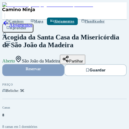
Guardar
Caminos
Mapa
Alojamentos
Planificador
Alojamentos
Aprender
Acogida da Santa Casa da Misericórdia
de São João da Madeira
Aberto
São João da Madeira
Partilhar
Reservar
Guardar
PREÇO
Beliche
:
5€
Camas
8
8 camas em 1 dormitórios