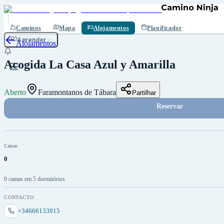
Guardar
Caminos
Mapa
Alojamentos
Planificador
Aprender
Alojamentos
Acogida La Casa Azul y Amarilla
Aberto
Faramontanos de Tábara
Partilhar
Reservar
Camas
0
0 camas em 5 dormitórios
CONTACTO
+34666133915