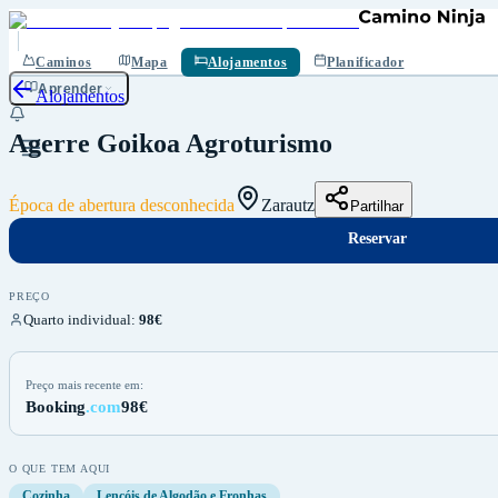
Reservar
Guardar
Caminos
Mapa
Alojamentos
Planificador
Aprender
Alojamentos
Agerre Goikoa Agroturismo
Época de abertura desconhecida
Zarautz
Partilhar
Reservar
PREÇO
Quarto individual
:
98€
Preço mais recente em:
Booking
.com
98€
O QUE TEM AQUI
Cozinha
Lençóis de Algodão e Fronhas