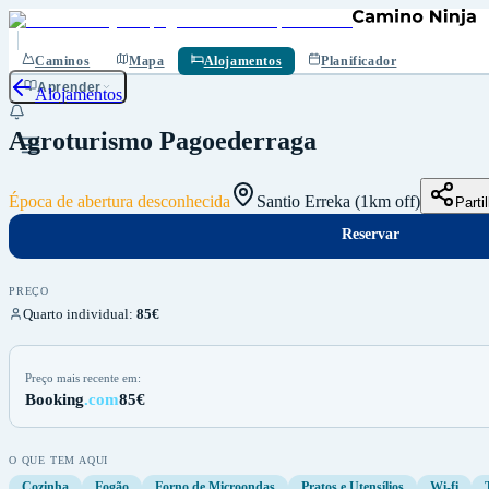
Reservar
Guardar
Caminos
Mapa
Alojamentos
Planificador
Aprender
Alojamentos
Agroturismo Pagoederraga
Época de abertura desconhecida
Santio Erreka (1km off)
Parti
Reservar
PREÇO
Quarto individual
:
85€
Preço mais recente em:
Booking
.com
85€
O QUE TEM AQUI
Cozinha
Fogão
Forno de Microondas
Pratos e Utensílios
Wi-fi