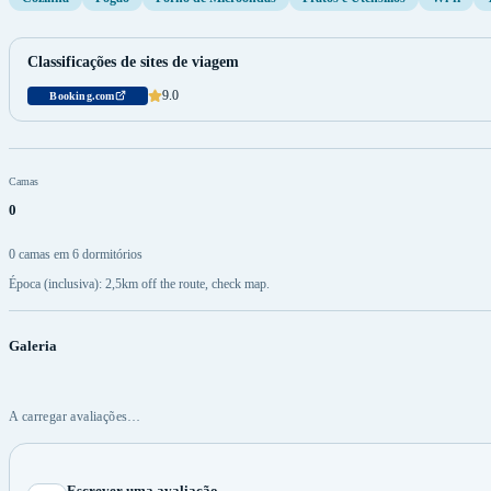
Classificações de sites de viagem
9.0
Booking.com
Camas
0
0 camas em 6 dormitórios
Época (inclusiva): 2,5km off the route, check map.
Galeria
A carregar avaliações…
Escrever uma avaliação