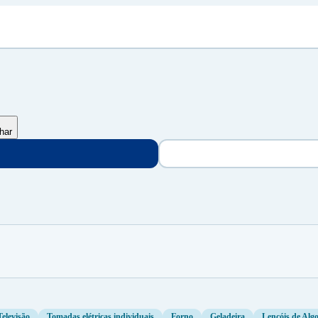
lhar
Televisão
Tomadas elétricas individuais
Forno
Geladeira
Lençóis de Alg