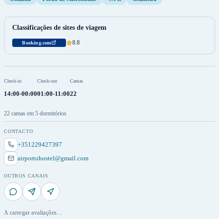
Classificações de sites de viagem
8.8
Booking.com
Check-in
Check-out
Camas
14:00-00:00
01:00-11:00
22
22 camas em 5 dormitórios
CONTACTO
+351229427397
airportohostel@gmail.com
OUTROS CANAIS
A carregar avaliações…