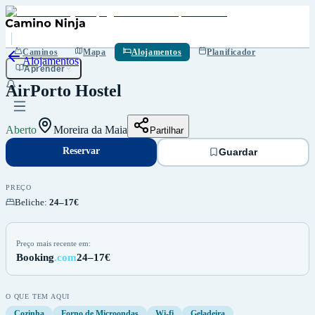
Reservar
Guardar
Caminos
Mapa
Alojamentos
Planificador
Alojamentos
Aprender
AirPorto Hostel
Aberto
Moreira da Maia
Partilhar
Reservar
Guardar
PREÇO
Beliche
:
24–17€
Preço mais recente em:
Booking
.com
24–17€
O QUE TEM AQUI
Cozinha
Forno de Microondas
Wi-fi
Geladeira