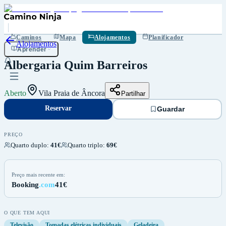
Reservar
Guardar
Caminos
Mapa
Alojamentos
Planificador
Alojamentos
Aprender
Albergaria Quim Barreiros
Aberto
Vila Praia de Âncora
Partilhar
Reservar
Guardar
PREÇO
Quarto duplo
:
41€
Quarto triplo
:
69€
Preço mais recente em:
Booking
.com
41€
O QUE TEM AQUI
Televisão
Tomadas elétricas individuais
Geladeira