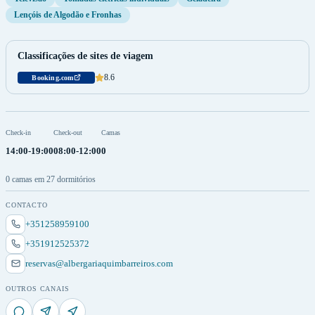
Lençóis de Algodão e Fronhas
Classificações de sites de viagem
8.6
Booking.com
Check-in
Check-out
Camas
14:00-19:00
08:00-12:00
0
0 camas em 27 dormitórios
CONTACTO
+351258959100
+351912525372
reservas@albergariaquimbarreiros.com
OUTROS CANAIS