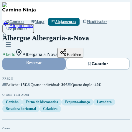
Guardar
Caminos
Mapa
Alojamentos
Planificador
Alojamentos
Aprender
Albergue Albergaria-a-Nova
Aberto
Albergaria-a-Nova
Partilhar
Reservar
Guardar
PREÇO
Beliche
:
15€
Quarto individual
:
30€
Quarto duplo
:
40€
O QUE TEM AQUI
Cozinha
Forno de Microondas
Pequeno-almoço
Lavadora
Secadora horizontal
Geladeira
Camas