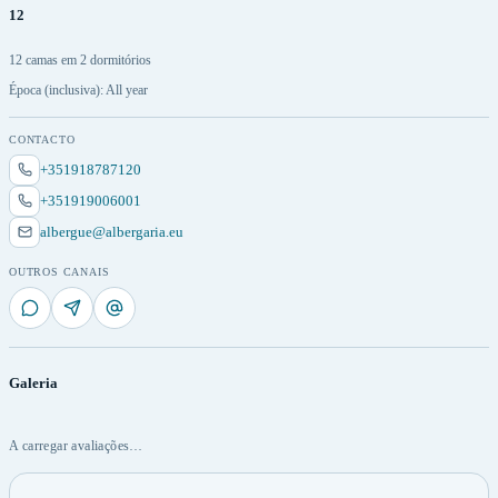
12
12 camas em 2 dormitórios
Época (inclusiva): All year
CONTACTO
+351918787120
+351919006001
albergue@albergaria.eu
OUTROS CANAIS
Galeria
A carregar avaliações…