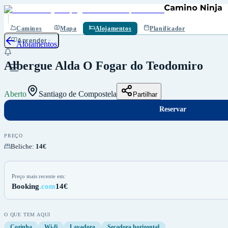
Reservar
Guardar
Caminos
Mapa
Alojamentos
Planificador
Aprender
Alojamentos
Albergue Alda O Fogar do Teodomiro
Aberto
Santiago de Compostela
Partilhar
Reservar
PREÇO
Beliche
:
14€
Preço mais recente em:
Booking
.com
14€
O QUE TEM AQUI
Cozinha
Wi-fi
Lavadora
Secadora horizontal