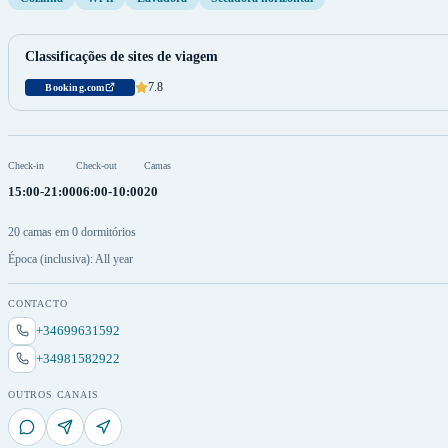
Classificações de sites de viagem
7.8
Booking.com
Check-in
Check-out
Camas
15:00-21:00
06:00-10:00
20
20 camas em 0 dormitórios
Época (inclusiva): All year
CONTACTO
+34699631592
+34981582922
OUTROS CANAIS