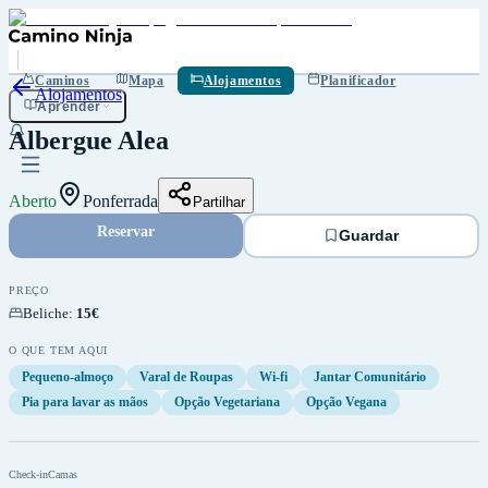
Guardar
Caminos
Mapa
Alojamentos
Planificador
Alojamentos
Aprender
Albergue Alea
Aberto
Ponferrada
Partilhar
Reservar
Guardar
PREÇO
Beliche
:
15€
O QUE TEM AQUI
Pequeno-almoço
Varal de Roupas
Wi-fi
Jantar Comunitário
Pia para lavar as mãos
Opção Vegetariana
Opção Vegana
Check-in
Camas