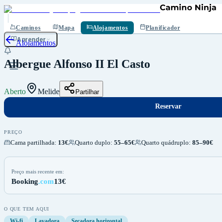
Reservar
Guardar
Caminos
Mapa
Alojamentos
Planificador
Aprender
Alojamentos
Albergue Alfonso II El Casto
Aberto
Melide
Partilhar
Reservar
PREÇO
Cama partilhada
:
13€
Quarto duplo
:
55–65€
Quarto quádruplo
:
85–90€
Preço mais recente em:
Booking
.com
13€
O QUE TEM AQUI
Wi-fi
Lavadora
Secadora horizontal