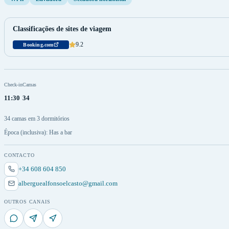
Classificações de sites de viagem
9.2
Booking.com
Check-in
Camas
11:30
34
34 camas em 3 dormitórios
Época (inclusiva): Has a bar
CONTACTO
+34 608 604 850
alberguealfonsoelcasto@gmail.com
OUTROS CANAIS