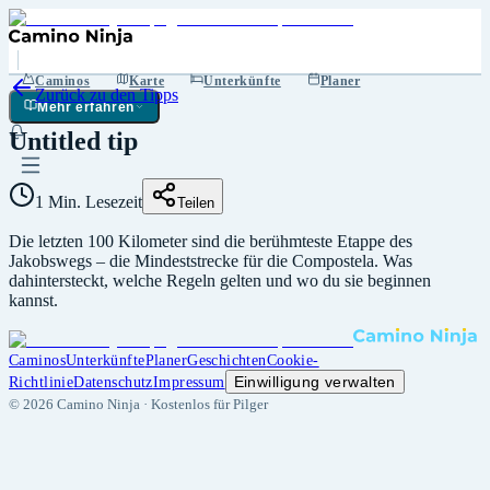
Caminos
Karte
Unterkünfte
Planer
Zurück zu den Tipps
Mehr erfahren
Untitled tip
1 Min. Lesezeit
Teilen
Die letzten 100 Kilometer sind die berühmteste Etappe des
Jakobswegs – die Mindeststrecke für die Compostela. Was
dahintersteckt, welche Regeln gelten und wo du sie beginnen
kannst.
Caminos
Unterkünfte
Planer
Geschichten
Cookie-
Einwilligung verwalten
Richtlinie
Datenschutz
Impressum
©
2026
Camino Ninja ·
Kostenlos für Pilger