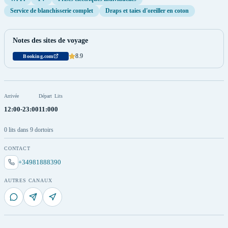
Service de blanchisserie complet
Draps et taies d'oreiller en coton
Notes des sites de voyage
8.9
Booking.com
Arrivée
Départ
Lits
12:00-23:00
11:00
0
0 lits dans 9 dortoirs
CONTACT
+34981888390
AUTRES CANAUX