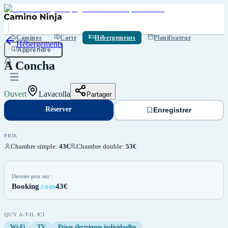
Réserver
Enregistrer
Caminos
Carte
Hébergements
Planificateur
Hébergements
Apprendre
A Concha
Ouvert
Lavacolla
Partager
Réserver
Enregistrer
PRIX
Chambre simple
:
43€
Chambre double
:
53€
Dernier prix sur :
Booking
.com
43€
QU'Y A-T-IL ICI
Wi-Fi
TV
Prises électriques individuelles