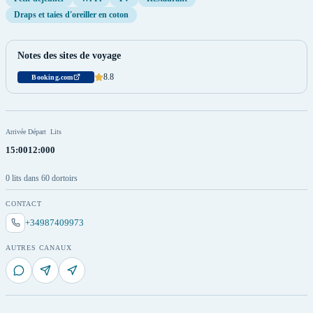
Draps et taies d'oreiller en coton
Notes des sites de voyage
8.8
Booking.com
Arrivée
Départ
Lits
15:00
12:00
0
0 lits dans 60 dortoirs
CONTACT
+34987409973
AUTRES CANAUX