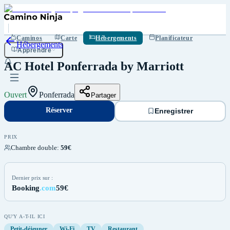
Réserver
Enregistrer
Caminos
Carte
Hébergements
Planificateur
Hébergements
Apprendre
AC Hotel Ponferrada by Marriott
Ouvert
Ponferrada
Partager
Réserver
Enregistrer
PRIX
Chambre double
:
59€
Dernier prix sur :
Booking
.com
59€
QU'Y A-T-IL ICI
Petit-déjeuner
Wi-Fi
TV
Restaurant