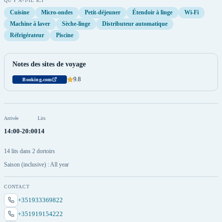
QU'Y A-T-IL ICI
Cuisine
Micro-ondes
Petit-déjeuner
Étendoir à linge
Wi-Fi
Machine à laver
Sèche-linge
Distributeur automatique
Réfrigérateur
Piscine
Notes des sites de voyage
9.8
Booking.com
Arrivée
Lits
14:00-20:00
14
14 lits dans 2 dortoirs
Saison (inclusive) : All year
CONTACT
+351933369822
+351919154222