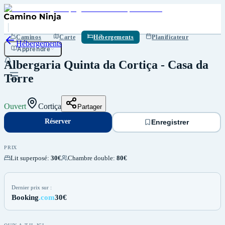
Réserver
Enregistrer
Caminos
Carte
Hébergements
Planificateur
Hébergements
Apprendre
Albergaria Quinta da Cortiça - Casa da
Torre
Ouvert
Cortiça
Partager
Réserver
Enregistrer
PRIX
Lit superposé
:
30€
Chambre double
:
80€
Dernier prix sur :
Booking
.com
30€