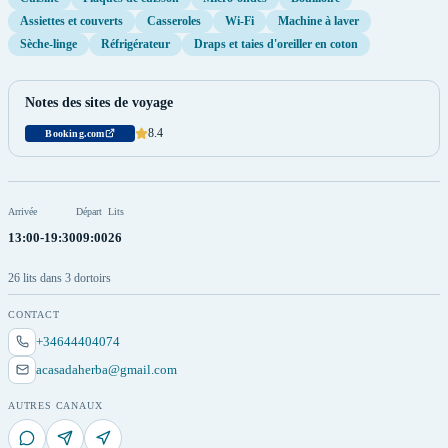
Assiettes et couverts
Casseroles
Wi-Fi
Machine à laver
Sèche-linge
Réfrigérateur
Draps et taies d'oreiller en coton
Notes des sites de voyage
8.4
Booking.com
Arrivée
Départ
Lits
13:00-19:30
09:00
26
26 lits dans 3 dortoirs
CONTACT
+34644404074
acasadaherba@gmail.com
AUTRES CANAUX