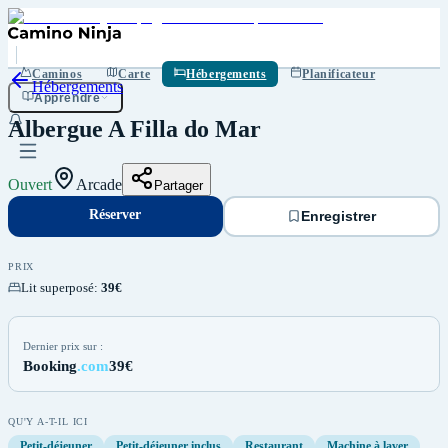
Réserver
Enregistrer
Caminos
Carte
Hébergements
Planificateur
Hébergements
Apprendre
Albergue A Filla do Mar
Ouvert
Arcade
Partager
Réserver
Enregistrer
PRIX
Lit superposé
:
39€
Dernier prix sur :
Booking
.com
39€
QU'Y A-T-IL ICI
Petit-déjeuner
Petit-déjeuner inclus
Restaurant
Machine à laver