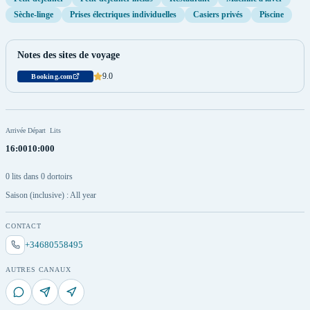
Sèche-linge
Prises électriques individuelles
Casiers privés
Piscine
Notes des sites de voyage
9.0
Booking.com
Arrivée
Départ
Lits
16:00
10:00
0
0 lits dans 0 dortoirs
Saison (inclusive) : All year
CONTACT
+34680558495
AUTRES CANAUX