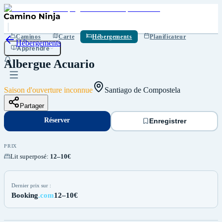
Réserver
Enregistrer
Caminos
Carte
Hébergements
Planificateur
Hébergements
Apprendre
Albergue Acuario
Saison d'ouverture inconnue
Santiago de Compostela
Partager
Réserver
Enregistrer
PRIX
Lit superposé
:
12–10€
Dernier prix sur :
Booking
.com
12–10€