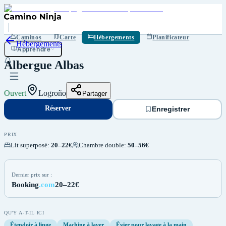
Réserver
Enregistrer
Caminos
Carte
Hébergements
Planificateur
Hébergements
Apprendre
Albergue Albas
Ouvert
Logroño
Partager
Réserver
Enregistrer
PRIX
Lit superposé
:
20–22€
Chambre double
:
50–56€
Dernier prix sur :
Booking
.com
20–22€
QU'Y A-T-IL ICI
Étendoir à linge
Machine à laver
Évier pour lavage à la main