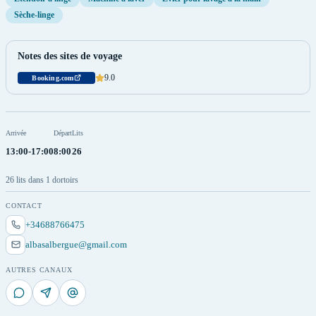
Sèche-linge
Notes des sites de voyage
9.0
Booking.com
Arrivée
Départ
Lits
13:00-17:00
8:00
26
26 lits dans 1 dortoirs
CONTACT
+34688766475
albasalbergue@gmail.com
AUTRES CANAUX