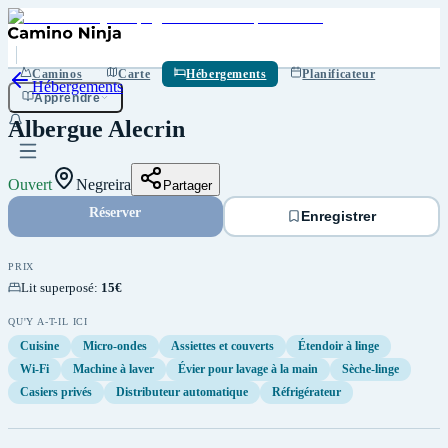
Enregistrer
Caminos
Carte
Hébergements
Planificateur
Hébergements
Apprendre
Albergue Alecrin
Ouvert
Negreira
Partager
Réserver
Enregistrer
PRIX
Lit superposé
:
15€
QU'Y A-T-IL ICI
Cuisine
Micro-ondes
Assiettes et couverts
Étendoir à linge
Wi-Fi
Machine à laver
Évier pour lavage à la main
Sèche-linge
Casiers privés
Distributeur automatique
Réfrigérateur