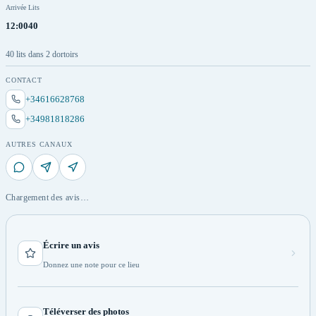
Arrivée
Lits
12:00
40
40 lits dans 2 dortoirs
CONTACT
+34616628768
+34981818286
AUTRES CANAUX
Chargement des avis…
Écrire un avis
Donnez une note pour ce lieu
Téléverser des photos