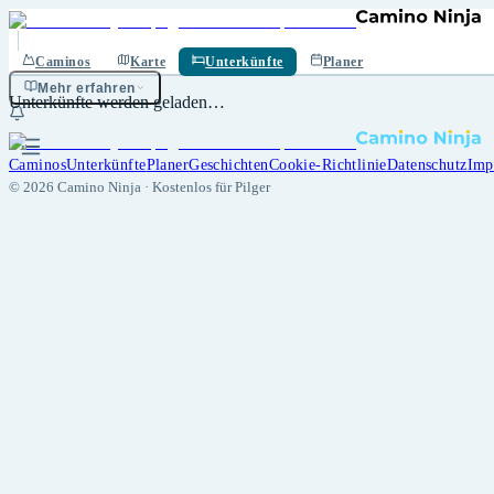
Caminos
Karte
Unterkünfte
Planer
Mehr erfahren
Unterkünfte werden geladen…
Caminos
Unterkünfte
Planer
Geschichten
Cookie-Richtlinie
Datenschutz
Imp
©
2026
Camino Ninja ·
Kostenlos für Pilger