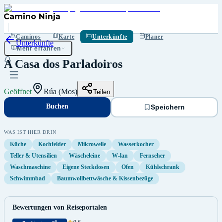
Buchen
Speichern
Caminos
Karte
Unterkünfte
Planer
Unterkünfte
Mehr erfahren
A Casa dos Parladoiros
Geöffnet
Rúa (Mos)
Teilen
Buchen
Speichern
WAS IST HIER DRIN
Küche
Kochfelder
Mikrowelle
Wasserkocher
Teller & Utensilien
Wäscheleine
W-lan
Fernseher
Waschmaschine
Eigene Steckdosen
Ofen
Kühlschrank
Schwimmbad
Baumwollbettwäsche & Kissenbezüge
Bewertungen von Reiseportalen