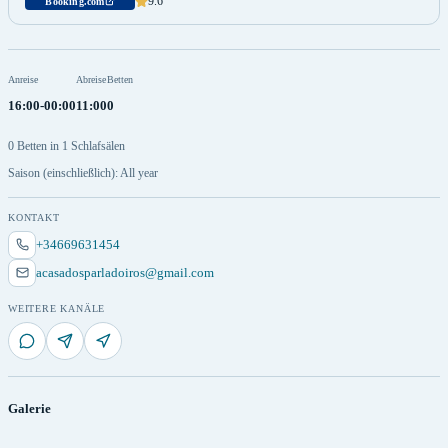
9.6
Booking.com
Anreise
Abreise
Betten
16:00-00:00
11:00
0
0 Betten in 1 Schlafsälen
Saison (einschließlich): All year
KONTAKT
+34669631454
acasadosparladoiros@gmail.com
WEITERE KANÄLE
Galerie