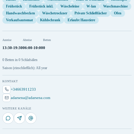
Frühstück
Frühstück inkl.
Wäscheleine
W-lan
Waschmaschine
Handwaschbecken
Wäschetrockner
Private Schließfächer
Ofen
Verkaufsautomat
Kühlschrank
Erlaubt Haustiere
Anreise
Abreise
Betten
13:30-19:30
06:00-10:00
0
0 Betten in 0 Schlafsälen
Saison (einschließlich): All year
KONTAKT
+34663911233
adarsena@adarsena.com
WEITERE KANÄLE