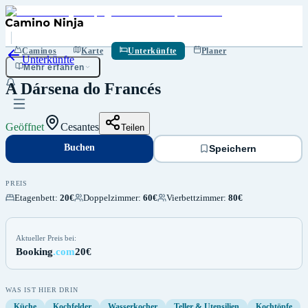
Buchen
Speichern
Caminos
Karte
Unterkünfte
Planer
Unterkünfte
Mehr erfahren
A Dársena do Francés
Geöffnet
Cesantes
Teilen
Buchen
Speichern
PREIS
Etagenbett
:
20€
Doppelzimmer
:
60€
Vierbettzimmer
:
80€
Aktueller Preis bei:
Booking
.com
20€
WAS IST HIER DRIN
Küche
Kochfelder
Wasserkocher
Teller & Utensilien
Kochtöpfe