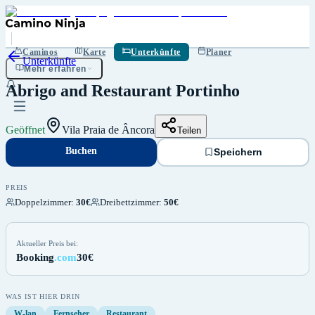
Buchen
Speichern
Caminos
Karte
Unterkünfte
Planer
Unterkünfte
Mehr erfahren
Abrigo and Restaurant Portinho
Geöffnet
Vila Praia de Âncora
Teilen
Buchen
Speichern
PREIS
Doppelzimmer
:
30€
Dreibettzimmer
:
50€
Aktueller Preis bei:
Booking
.com
30€
WAS IST HIER DRIN
W-lan
Fernseher
Restaurant