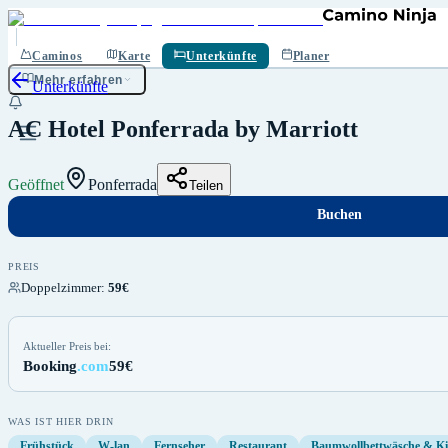
Buchen
Speichern
Caminos
Karte
Unterkünfte
Planer
Mehr erfahren
Unterkünfte
AC Hotel Ponferrada by Marriott
Geöffnet
Ponferrada
Teilen
Buchen
PREIS
Doppelzimmer
:
59€
Aktueller Preis bei:
Booking
.com
59€
WAS IST HIER DRIN
Frühstück
W-lan
Fernseher
Restaurant
Baumwollbettwäsche & Ki