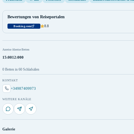
Bewertungen von Reiseportalen
8.8
Booking.com
Anreise
Abreise
Betten
15:00
12:00
0
0 Betten in 60 Schlafsälen
KONTAKT
+34987409973
WEITERE KANÄLE
Galerie