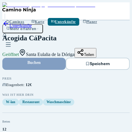
Speichern
Caminos
Karte
Unterkünfte
Planer
Unterkünfte
Mehr erfahren
Acogida CáPacita
Geöffnet
Santa Eulalia de la Dóriga
Teilen
Buchen
Speichern
PREIS
Etagenbett
:
12€
WAS IST HIER DRIN
W-lan
Restaurant
Waschmaschine
Betten
12