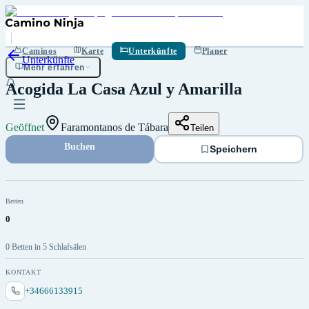
Speichern
Caminos
Karte
Unterkünfte
Planer
Unterkünfte
Mehr erfahren
Acogida La Casa Azul y Amarilla
Geöffnet
Faramontanos de Tábara
Teilen
Buchen
Speichern
Betten
0
0 Betten in 5 Schlafsälen
KONTAKT
+34666133915