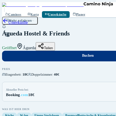
Buchen
Speichern
Caminos
Karte
Unterkünfte
Planer
Mehr erfahren
Unterkünfte
Águeda Hostel & Friends
Geöffnet
Águeda
Teilen
Buchen
PREIS
Etagenbett
:
18€
Doppelzimmer
:
40€
Aktueller Preis bei:
Booking
.com
18€
WAS IST HIER DRIN
Küche
W-lan
Eigene Steckdosen
Baumwollbettwäsche & Kissenbezüge