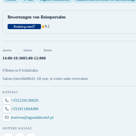
Bewertungen von Reiseportalen
9.2
Booking.com
Anreise
Abreise
Betten
14:00-19:30
05:00-12:00
0
0 Betten in 0 Schlafsälen
Saison (einschließlich): All year, in winter make reservation
KONTAKT
+351234136620
+351911804490
reservas@aguedahostel.pt
WEITERE KANÄLE