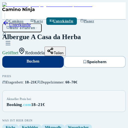
Buchen
Speichern
Caminos
Karte
Unterkünfte
Planer
Unterkünfte
Mehr erfahren
Albergue A Casa da Herba
Geöffnet
Redondela
Teilen
Buchen
Speichern
PREIS
Etagenbett
:
18–21€
Doppelzimmer
:
60–70€
Aktueller Preis bei:
Booking
.com
18–21€
WAS IST HIER DRIN
Küche
Kochfelder
Mikrowelle
Wasserkocher