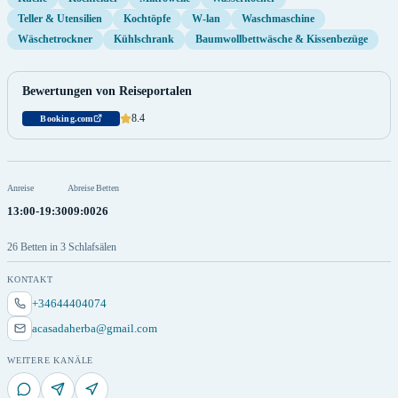
Teller & Utensilien
Kochtöpfe
W-lan
Waschmaschine
Wäschetrockner
Kühlschrank
Baumwollbettwäsche & Kissenbezüge
Bewertungen von Reiseportalen
8.4
Booking.com
Anreise
Abreise
Betten
13:00-19:30
09:00
26
26 Betten in 3 Schlafsälen
KONTAKT
+34644404074
acasadaherba@gmail.com
WEITERE KANÄLE