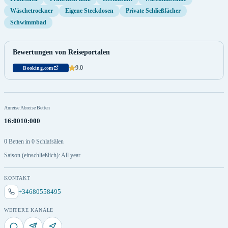
Wäschetrockner
Eigene Steckdosen
Private Schließfächer
Schwimmbad
Bewertungen von Reiseportalen
9.0
Booking.com
Anreise
Abreise
Betten
16:00
10:00
0
0 Betten in 0 Schlafsälen
Saison (einschließlich): All year
KONTAKT
+34680558495
WEITERE KANÄLE