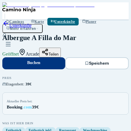
Buchen
Speichern
Caminos
Karte
Unterkünfte
Planer
Unterkünfte
Mehr erfahren
Albergue A Filla do Mar
Geöffnet
Arcade
Teilen
Buchen
Speichern
PREIS
Etagenbett
:
39€
Aktueller Preis bei:
Booking
.com
39€
WAS IST HIER DRIN
Frühstück
Frühstück inkl.
Restaurant
Waschmaschine