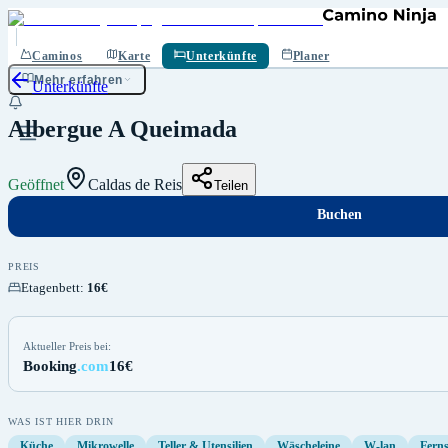
Buchen
Speichern
Caminos
Karte
Unterkünfte
Planer
Mehr erfahren
Unterkünfte
Albergue A Queimada
Geöffnet
Caldas de Reis
Teilen
Buchen
PREIS
Etagenbett
:
16€
Aktueller Preis bei:
Booking
.com
16€
WAS IST HIER DRIN
Küche
Mikrowelle
Teller & Utensilien
Wäscheleine
W-lan
Fern