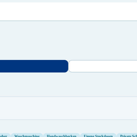
seher
Waschmaschine
Handwaschbecken
Eigene Steckdosen
Private Sc