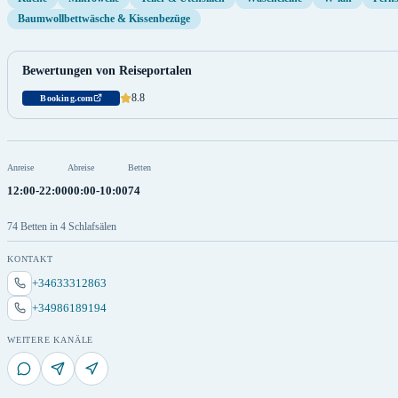
Baumwollbettwäsche & Kissenbezüge
Bewertungen von Reiseportalen
8.8
Booking.com
Anreise
Abreise
Betten
12:00-22:00
00:00-10:00
74
74 Betten in 4 Schlafsälen
KONTAKT
+34633312863
+34986189194
WEITERE KANÄLE