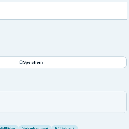
Speichern
hließfächer
Verkaufsautomat
Kühlschrank